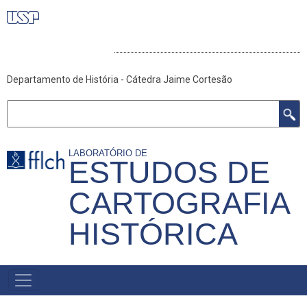
Pular
para
TREINO - CÁTEDRA
o
conteúdo
Departamento de História - Cátedra Jaime Cortesão
principal
Buscar
LABORATÓRIO DE
ESTUDOS DE
CARTOGRAFIA
HISTÓRICA
NAVEGAÇÃO
PRINCIPAL